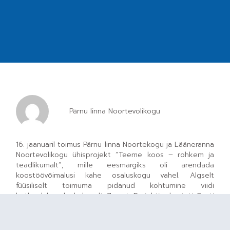
Pärnu linna Noortevolikogu
16. jaanuaril toimus Pärnu linna Noortekogu ja Lääneranna
Noortevolikogu ühisprojekt “Teeme koos – rohkem ja
teadlikumalt”, mille eesmärgiks oli arendada
koostöövõimalusi kahe osaluskogu vahel. Algselt
füüsiliselt toimuma pidanud kohtumine viidi
hetkeolukorrale kohaselt Zoomi. Projekti rahastati Eesti
Noorteühenduste Liidu Noorte osaluse fondist.
Päeva alustas Laura Kiviselg MTÜ Tunnest, kes rääkis